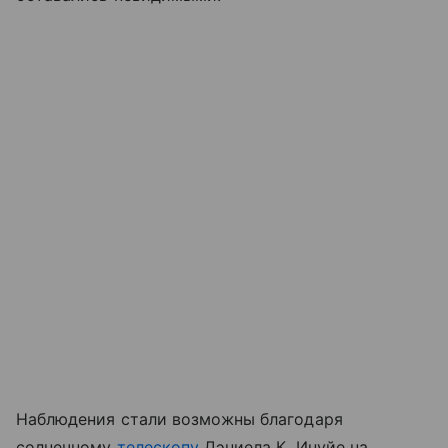
Наблюдения стали возможны благодаря
солнечному
телескопу
Дэниела К. Инуйе на