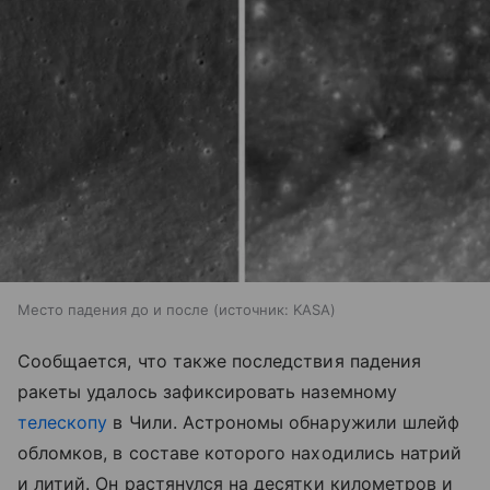
Место падения до и после
источник:
KASA
Сообщается, что также последствия падения
ракеты удалось зафиксировать наземному
телескопу
в Чили. Астрономы обнаружили шлейф
обломков, в составе которого находились натрий
и литий. Он растянулся на десятки километров и