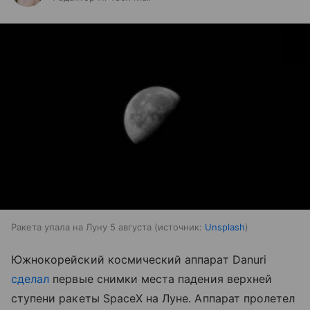
Ракета упала на Луну 5 августа
источник:
Unsplash
Южнокорейский космический аппарат Danuri
сделал
первые снимки места падения верхней
ступени ракеты SpaceX на Луне. Аппарат пролетел