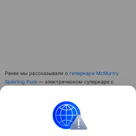
Ранее мы рассказывали о
гиперкаре McMurtry
Spéirling Pure
— электрическом суперкаре с
прижимной силой, создаваемой встроенными
вентиляторами, который начали выпускать малой
серией.
авто