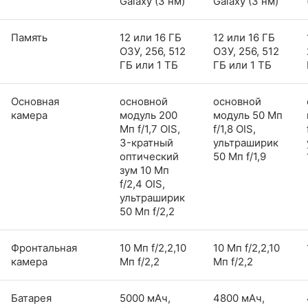
Galaxy (3 нм)
Galaxy (3 нм)
Память
12 или 16 ГБ
12 или 16 ГБ
ОЗУ, 256, 512
ОЗУ, 256, 512
ГБ или 1 ТБ
ГБ или 1 ТБ
Основная
основной
основной
камера
модуль 200
модуль 50 Мп
Мп f/1,7 OIS,
f/1,8 OIS,
3-кратный
ультраширик
оптический
50 Мп f/1,9
зум 10 Мп
f/2,4 OIS,
ультраширик
50 Мп f/2,2
Фронтальная
10 Мп f/2,2,10
10 Мп f/2,2,10
камера
Мп f/2,2
Мп f/2,2
Батарея
5000 мАч,
4800 мАч,