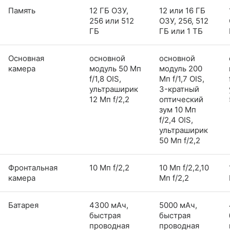
Память
12 ГБ ОЗУ,
12 или 16 ГБ
256 или 512
ОЗУ, 256, 512
ГБ
ГБ или 1 ТБ
Основная
основной
основной
камера
модуль 50 Мп
модуль 200
f/1,8 OIS,
Мп f/1,7 OIS,
ультраширик
3-кратный
12 Мп f/2,2
оптический
зум 10 Мп
f/2,4 OIS,
ультраширик
50 Мп f/2,2
Фронтальная
10 Мп f/2,2
10 Мп f/2,2,10
камера
Мп f/2,2
Батарея
4300 мАч,
5000 мАч,
быстрая
быстрая
проводная
проводная