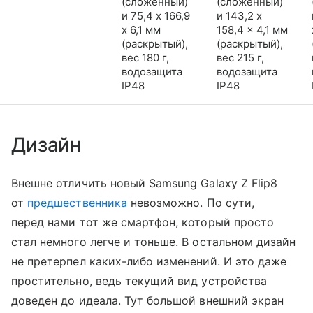
(сложенный)
(сложенный)
и 75,4 x 166,9
и 143,2 x
x 6,1 мм
158,4 x 4,1 мм
(раскрытый),
(раскрытый),
вес 180 г,
вес 215 г,
водозащита
водозащита
IP48
IP48
Дизайн
Внешне отличить новый Samsung Galaxy Z Flip8
от
предшественника
невозможно. По сути,
перед нами тот же смартфон, который просто
стал немного легче и тоньше. В остальном дизайн
не претерпел каких-либо изменений. И это даже
простительно, ведь текущий вид устройства
доведен до идеала. Тут большой внешний экран