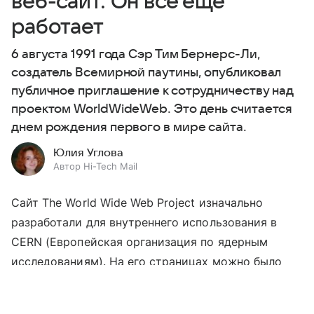
веб-сайт. Он все еще
работает
6 августа 1991 года Сэр Тим Бернерс-Ли,
создатель Всемирной паутины, опубликовал
публичное приглашение к сотрудничеству над
проектом WorldWideWeb. Это день считается
днем рождения первого в мире сайта.
Юлия Углова
Автор Hi-Tech Mail
Сайт The World Wide Web Project изначально
разработали для внутреннего использования в
CERN (Европейская организация по ядерным
исследованиям). На его страницах можно было
получить информацию о проекте WWW, который
Выберите комментарий
Выберите комментарий
Выберите комментарий
был создан
Тимоти Бернерс-Ли
в 1989 году.