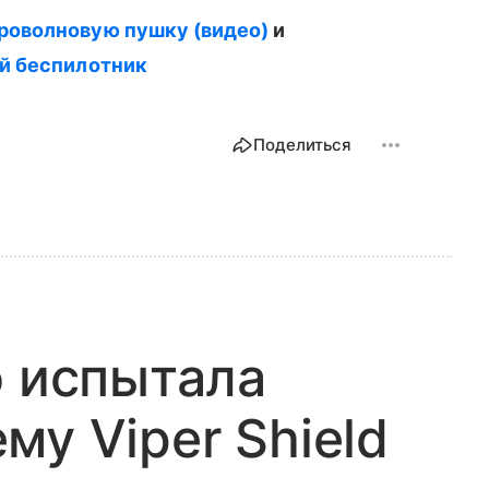
оволновую пушку (видео)
и
й беспилотник
Поделиться
о испытала
му Viper Shield