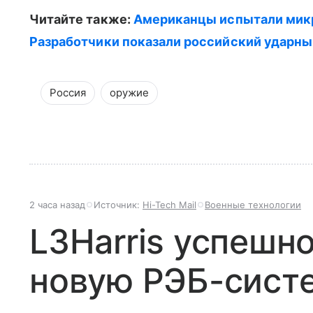
Читайте также:
Американцы испытали микр
Разработчики показали российский ударны
Россия
оружие
2 часа назад
Источник:
Hi-Tech Mail
Военные технологии
L3Harris успешн
новую РЭБ-систе