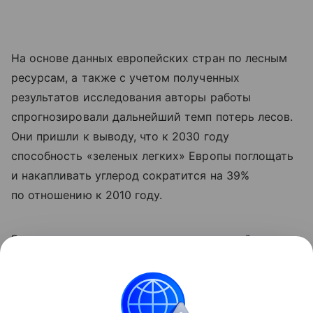
На основе данных европейских стран по лесным
ресурсам, а также с учетом полученных
результатов исследования авторы работы
спрогнозировали дальнейший темп потерь лесов.
Они пришли к выводу, что к 2030 году
способность «зеленых легких» Европы поглощать
и накапливать углерод сократится на 39%
по отношению к 2010 году.
Ранее мы
рассказывали
, как окаменевший лес
показал последние 300 миллионов лет в истории
Европы.