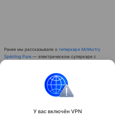
Ранее мы рассказывали о
гиперкаре McMurtry
Spéirling Pure
— электрическом суперкаре с
прижимной силой, создаваемой встроенными
вентиляторами, который начали выпускать малой
серией.
авто
Поделиться
У вас включ
ён
V
P
N