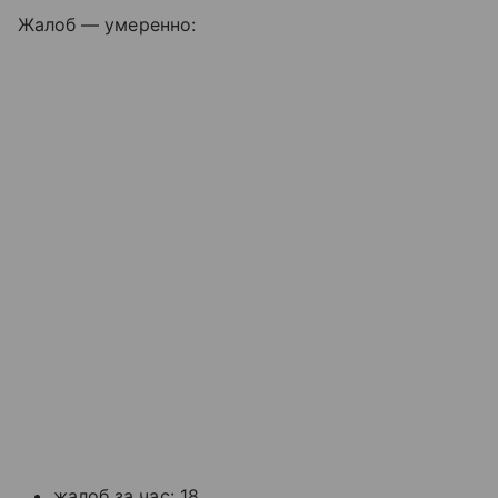
Жалоб — умеренно:
жалоб за час: 18