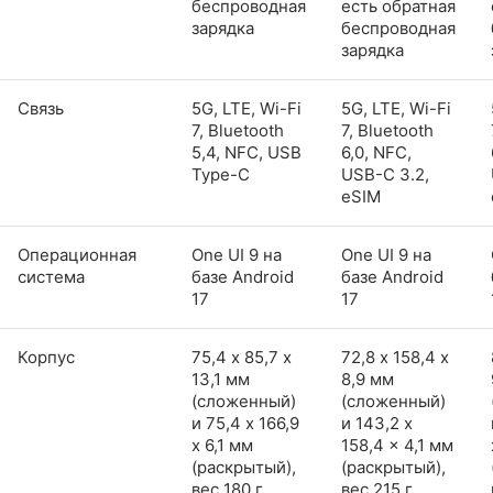
беспроводная
есть обратная
зарядка
беспроводная
зарядка
Связь
5G, LTE, Wi-Fi
5G, LTE, Wi-Fi
7, Bluetooth
7, Bluetooth
5,4, NFC, USB
6,0, NFC,
Type-C
USB-C 3.2,
eSIM
Операционная
One UI 9 на
One UI 9 на
система
базе Android
базе Android
17
17
Корпус
75,4 х 85,7 х
72,8 х 158,4 х
13,1 мм
8,9 мм
(сложенный)
(сложенный)
и 75,4 x 166,9
и 143,2 x
x 6,1 мм
158,4 x 4,1 мм
(раскрытый),
(раскрытый),
вес 180 г,
вес 215 г,