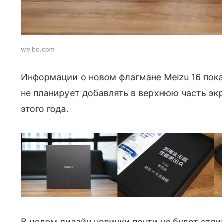
weibo.com
Информации о новом флагмане Meizu 16 пока
не планирует добавлять в верхнюю часть эк
этого года.
weibo.com
В целом дизайн новинки почти не будет отли