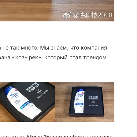
 не так много. Мы знаем, что компания
рана «козырек», который стал трендом
чаться от Meizu 15: снизу уберут круглую