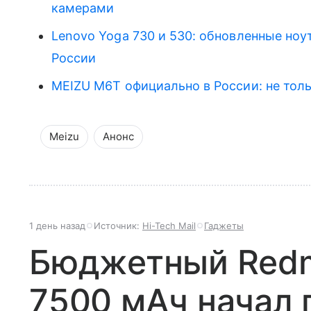
камерами
Lenovo Yoga 730 и 530: обновленные ноут
России
MEIZU M6T официально в России: не тол
Meizu
Анонс
1 день назад
Источник:
Hi-Tech Mail
Гаджеты
Бюджетный Redmi
7500 мАч начал 