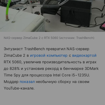
NAS-сервер ZimaCube 2 с RTX 5060
источник:
TrashBench
Энтузиаст TrashBench превратил NAS-сервер
ZimaCube 2 в
игровой компьютер
с
видеокартой
RTX 5060, увеличив производительность в играх
до 828% и установив рекорд в бенчмарке 3DMark
Time Spy для процессора Intel Core i5−1235U.
Моддер
показал
необычную сборку на своем
YouTube-канале.