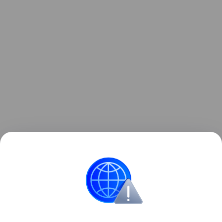
Ранее
стало известно
о других ограничениях
детских сим-карта.
Россия
Минцифры
Связь