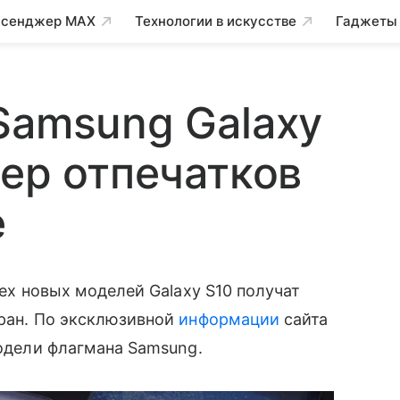
сенджер MAX
Технологии в искусстве
Гаджеты
Samsung Galaxy
нер отпечатков
е
рех новых моделей Galaxy S10 получат
ран. По эксклюзивной
информации
сайта
модели флагмана Samsung.