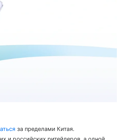
аться
за пределами Китая.
их и российских ритейлеров, а одной