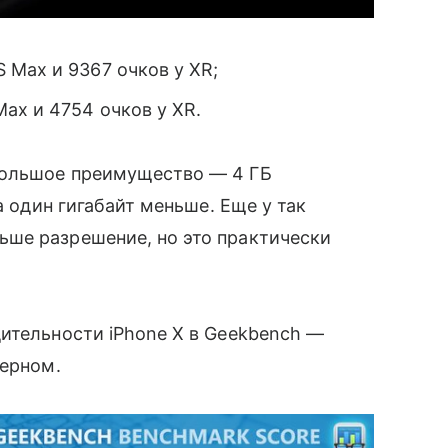
 Max и 9367 очков у XR;
ax и 4754 очков у XR.
большое преимущество — 4 ГБ
а один гигабайт меньше. Еще у так
ше разрешение, но это практически
ительности iPhone X в Geekbench —
дерном.