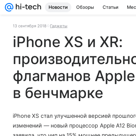
Новости
Обзоры
Статьи
Мес
13 сентября 2018
Гаджеты
iPhone XS и XR:
производительн
флагманов Apple
в бенчмарке
iPhone XS стал улучшенной версией прошлог
изменений — новый процессор Apple A12 Bi
заявила, что чип на 15% мощнее предыдуще