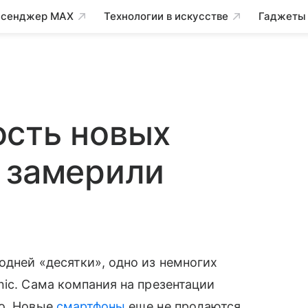
сенджер MAX
Технологии в искусстве
Гаджеты
ость новых
 замерили
одней «десятки», одно из немногих
onic. Сама компания на презентации
го. Новые
смартфоны
еще не продаются,