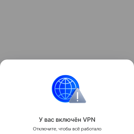
Узнать больше о необычном инциденте с ракетой
можно в отдельном
материале
Hi-Tech Mail.
космос
Луна
Поделиться
У вас включ
ён
V
P
N
Отключите, чтобы всё работало