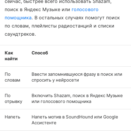
сейчас, быстрее всего использовать Shazam,
поиск в Яндекс Музыке или
голосового
помощника
. В остальных случаях помогут поиск
по словам, плейлисты радиостанций и списки
саундтреков.
Как
Способ
найти
По
Ввести запомнившуюся фразу в поиск или
словам
спросить у нейросети
По
Включить Shazam, поиск в Яндекс Музыке
отрывку
или голосового помощника
Напеть
Напеть мотив в SoundHound или Google
Ассистенте