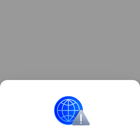
Название ханства происходит от монгольского
слова «зүүн гар» — «левая рука» или «левое
крыло».
История
Поделиться