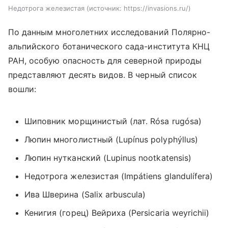
Недотрога железистая
источник:
https://invasions.ru/
По данным многолетних исследований Полярно-
альпийского ботанического сада-института КНЦ
РАН, особую опасность для северной природы
представляют десять видов. В черный список
вошли:
Шиповник морщинистый (лат. Rósa rugósa)
Люпин многолистный (Lupínus polyphýllus)
Люпин нутканский
(
Lupinus nootkatensis)
Недотрога железистая
(
Impátiens glandulífera)
Ива Шверина
(
Salix arbuscula)
Кенигия (горец) Вейриха
(
Persicaria weyrichii)