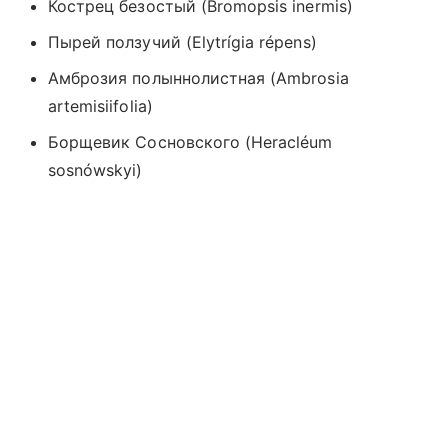
Кострец безостый
(
Bromopsis inermis)
Пырей ползучий
(
Elytrígia répens)
Амброзия полыннолистная
(
Ambrosia
artemisiifolia)
Борщевик Сосновского (Heracléum
sosnówskyi)