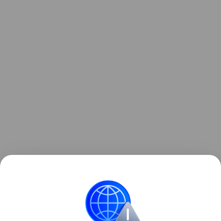
Узнать больше о необычном инциденте с ракетой
можно в отдельном
материале
Hi-Tech Mail.
космос
Луна