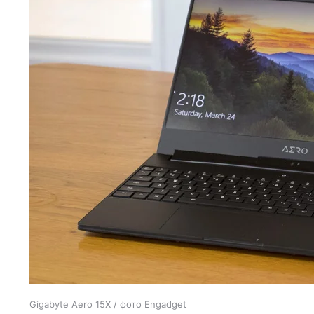
Gigabyte Aero 15X / фото Engadget