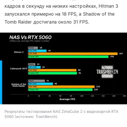
кадров в секунду на низких настройках, Hitman 3
запускался примерно на 18 FPS, а Shadow of the
Tomb Raider достигала около 31 FPS.
Результаты тестирования NAS ZimaCube 2 с видеокартой RTX
5060
источник:
TrashBench