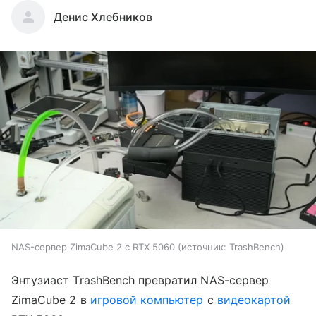
Денис Хлебников
NAS-сервер ZimaCube 2 с RTX 5060
источник:
TrashBench
Энтузиаст TrashBench превратил NAS-сервер
ZimaCube 2 в
игровой компьютер
с
видеокартой