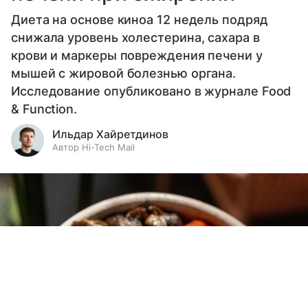
Диета на основе киноа 12 недель подряд
снижала уровень холестерина, сахара в
крови и маркеры повреждения печени у
мышей с жировой болезнью органа.
Исследование опубликовано в журнале Food
& Function.
Ильдар Хайретдинов
Автор Hi-Tech Mail
Выберите комментарий
Выберите комментарий
Выберите комментарий
Информация полезная и актуальная
Информация полезная и актуальная
Информация полезная и актуальная