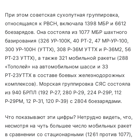
При этом советская сухопутная группировка,
относящаяся к РВСН, включала 1398 МБР и 6612
боезарядов. Она состояла из 1077 МБР шахтного
базирования (326 УР-100К, 40 РТ-2, 47 МР-УР-100,
300 УР-100Н (УТТХ), 308 Р-36М УТТХ и Р-36М2, 56
РТ-23 УТТХ), а также 321 мобильной ракеты (288
«Тополей» на автомобильном шасси и 33
РТ-23УТТХ в составе боевых железнодорожных
комплексов). Морская группировка СЯС состояла
из 940 БРПЛ (192 Р-27, 280 Р-29, 224 Р-29Р, 112
Р-29РМ, 12 Р-31, 120 Р-39) с 2804 боезарядами.
Что показывают эти цифры? Нетрудно видеть, что,
несмотря на чуть большее число мобильных ракет
в сравнении со стационарными (1261 против 1077),