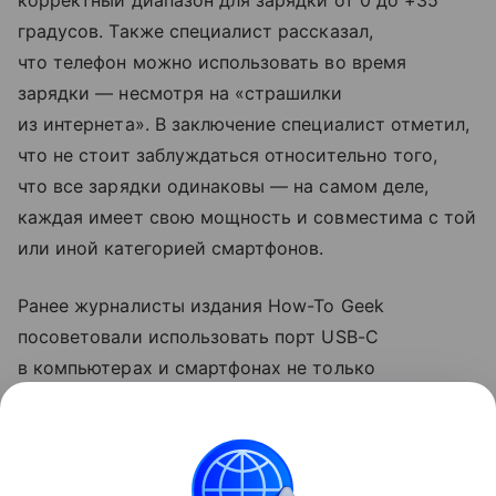
корректный диапазон для зарядки от 0 до +35
градусов. Также специалист рассказал,
что телефон можно использовать во время
зарядки — несмотря на «страшилки
из интернета». В заключение специалист отметил,
что не стоит заблуждаться относительно того,
что все зарядки одинаковы — на самом деле,
каждая имеет свою мощность и совместима с той
или иной категорией смартфонов.
Ранее журналисты издания How-To Geek
посоветовали использовать порт USB-C
в компьютерах и смартфонах не только
для зарядки. Они рассказали, что с помощью
разъема можно передавать файлы на большой
скорости и подключаться к мониторам.