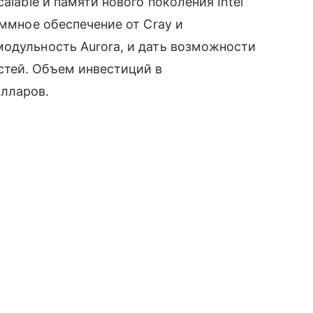
alable и памяти нового поколения Intel
аммное обеспечение от Cray и
одульность Aurora, и дать возможности
ей. Объем инвестиций в
лларов.