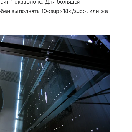
сит 1 экзафлопс. Для большей
обен выполнять 10<sup>18</sup>, или же