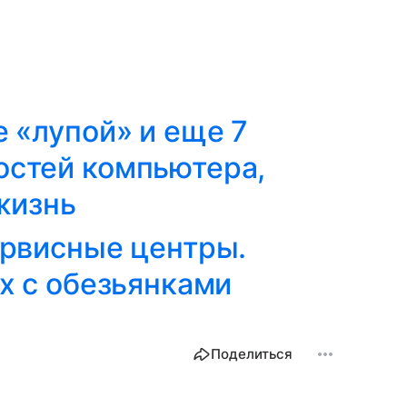
 «лупой» и еще 7
стей компьютера,
жизнь
ервисные центры.
х с обезьянками
Поделиться