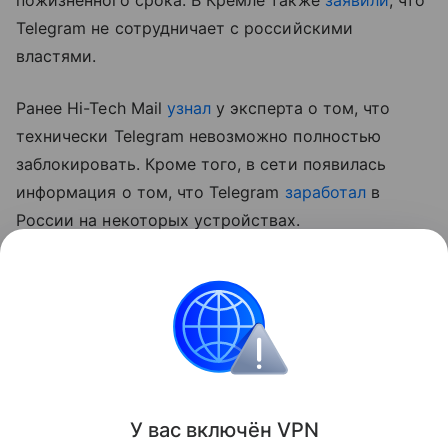
Telegram не сотрудничает с российскими
властями.
Ранее Hi-Tech Mail
узнал
у эксперта о том, что
технически Telegram невозможно полностью
заблокировать. Кроме того, в сети появилась
информация о том, что Telegram
заработал
в
России на некоторых устройствах.
* внесен в перечень террористов и экстремистов
Росфинмониторинга
Россия
Telegram
Сбои
Поделиться
У вас включ
ён
V
P
N