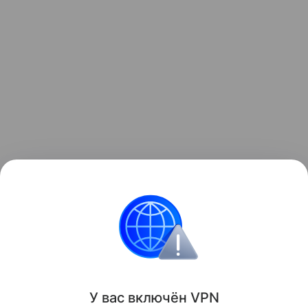
Ранее мы сообщали, что
мошенники похитили у
детей-игроков Roblox более 1 млрд рублей
— и
разбирали схемы, которые те применяли.
мошенники
Кибератаки
Поделиться
У вас включ
ён
V
P
N