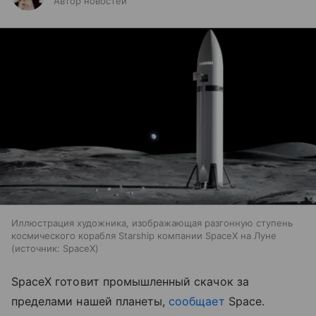
Автор новостей
Иллюстрация художника, изображающая разгонную ступень
космического корабля Starship компании SpaceX на Луне
источник:
SpaceX
SpaceX готовит промышленный скачок за
пределами нашей планеты,
сообщает
Space.