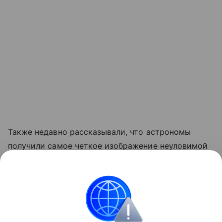
Также недавно рассказывали, что астрономы
получили самое четкое изображение неуловимой
звезды-компаньона Бетельгейзе. подробности в
статье.
космос
SpaceX
NASA
Луна