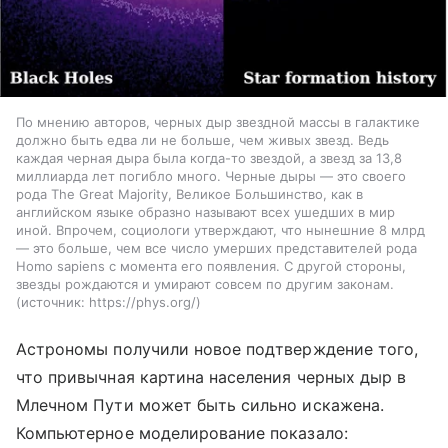
По мнению авторов, черных дыр звездной массы в галактике
должно быть едва ли не больше, чем живых звезд. Ведь
каждая черная дыра была когда-то звездой, а звезд за 13,8
миллиарда лет погибло много. Черные дыры — это своего
рода The Great Majority, Великое Большинство, как в
английском языке образно называют всех ушедших в мир
иной. Впрочем, социологи утверждают, что нынешние 8 млрд
— это больше, чем все число умерших представителей рода
Homo sapiens с момента его появления. С другой стороны,
звезды рождаются и умирают совсем по другим законам.
источник:
https://phys.org/
Астрономы получили новое подтверждение того,
что привычная картина населения черных дыр в
Млечном Пути может быть сильно искажена.
Компьютерное моделирование показало: