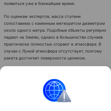
появиться уже в ближайшее время.
По оценкам экспертов, масса ступени
сопоставима с каменным метеоритом диаметром
около одного метра. Подобные объекты регулярно
падают на Землю, однако в большинстве случаев
практически полностью сгорают в атмосфере. В
случае с Луной атмосфера отсутствует, поэтому
ракета достигнет поверхности целиком.
Ранее стало известно, что лунный грунт
рассказал
об атмосфере древней Земли.
космос
SpaceX
Луна
российские ученые