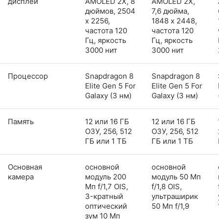
дисплей
AMOLED 2X, 8
AMOLED 2X,
дюймов, 2504
7,6 дюйма,
x 2256,
1848 x 2448,
частота 120
частота 120
Гц, яркость
Гц, яркость
3000 нит
3000 нит
Процессор
Snapdragon 8
Snapdragon 8
Elite Gen 5 For
Elite Gen 5 For
Galaxy (3 нм)
Galaxy (3 нм)
Память
12 или 16 ГБ
12 или 16 ГБ
ОЗУ, 256, 512
ОЗУ, 256, 512
ГБ или 1 ТБ
ГБ или 1 ТБ
Основная
основной
основной
камера
модуль 200
модуль 50 Мп
Мп f/1,7 OIS,
f/1,8 OIS,
3-кратный
ультраширик
оптический
50 Мп f/1,9
зум 10 Мп