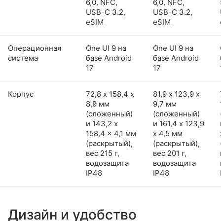
6,0, NFC,
6,0, NFC,
USB-C 3.2,
USB-C 3.2,
eSIM
eSIM
Операционная
One UI 9 на
One UI 9 на
система
базе Android
базе Android
17
17
Корпус
72,8 х 158,4 х
81,9 х 123,9 х
8,9 мм
9,7 мм
(сложенный)
(сложенный)
и 143,2 x
и 161,4 x 123,9
158,4 x 4,1 мм
x 4,5 мм
(раскрытый),
(раскрытый),
вес 215 г,
вес 201 г,
водозащита
водозащита
IP48
IP48
Дизайн и удобство