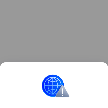
Ранее мы рассказывали о
крупном обновлении
Google Chrome
с глубокой интеграцией Gemini и
появлением ИИ-агентов.
Google