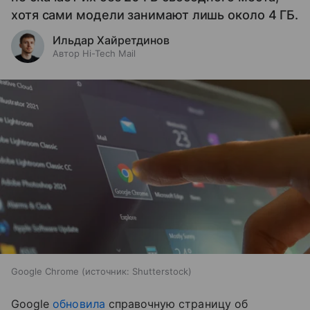
хотя сами модели занимают лишь около 4 ГБ.
Ильдар Хайретдинов
Автор Hi-Tech Mail
Google Chrome
источник:
Shutterstock
Google
обновила
справочную страницу об