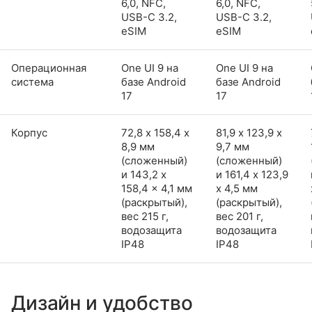
6,0, NFC,
6,0, NFC,
USB-C 3.2,
USB-C 3.2,
eSIM
eSIM
Операционная
One UI 9 на
One UI 9 на
система
базе Android
базе Android
17
17
Корпус
72,8 х 158,4 х
81,9 х 123,9 х
8,9 мм
9,7 мм
(сложенный)
(сложенный)
и 143,2 x
и 161,4 x 123,9
158,4 x 4,1 мм
x 4,5 мм
(раскрытый),
(раскрытый),
вес 215 г,
вес 201 г,
водозащита
водозащита
IP48
IP48
Дизайн и удобство