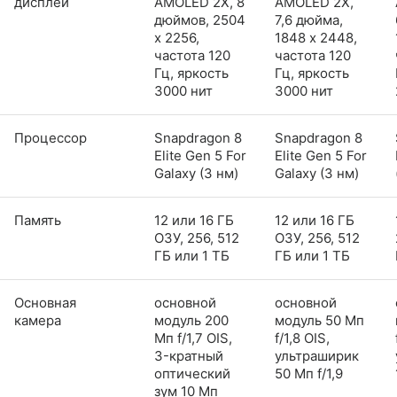
дисплей
AMOLED 2X, 8
AMOLED 2X,
дюймов, 2504
7,6 дюйма,
x 2256,
1848 x 2448,
частота 120
частота 120
Гц, яркость
Гц, яркость
3000 нит
3000 нит
Процессор
Snapdragon 8
Snapdragon 8
Elite Gen 5 For
Elite Gen 5 For
Galaxy (3 нм)
Galaxy (3 нм)
Память
12 или 16 ГБ
12 или 16 ГБ
ОЗУ, 256, 512
ОЗУ, 256, 512
ГБ или 1 ТБ
ГБ или 1 ТБ
Основная
основной
основной
камера
модуль 200
модуль 50 Мп
Мп f/1,7 OIS,
f/1,8 OIS,
3-кратный
ультраширик
оптический
50 Мп f/1,9
зум 10 Мп