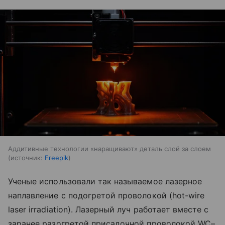
Аддитивные технологии «наращивают» деталь слой за слоем
источник:
Freepik
Ученые использовали так называемое лазерное
наплавление с подогретой проволокой (hot-wire
laser irradiation). Лазерный луч работает вместе с
заранее разогретой присадочной проволокой WC–