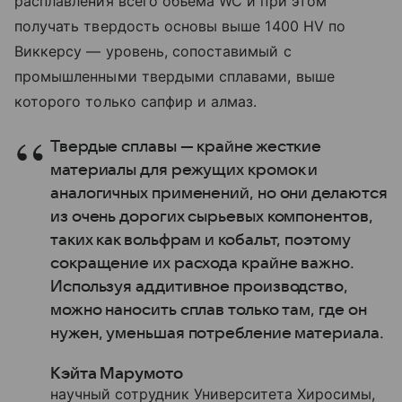
расплавления всего объема WC и при этом
получать твердость основы выше 1400 HV по
Виккерсу — уровень, сопоставимый с
промышленными твердыми сплавами, выше
которого только сапфир и алмаз.
Твердые сплавы — крайне жесткие
материалы для режущих кромок и
аналогичных применений, но они делают­ся
из очень дорогих сырьевых компонентов,
таких как вольфрам и кобальт, поэтому
сокращение их расхода крайне важно.
Используя аддитивное производство,
можно наносить сплав только там, где он
нужен, уменьшая потребление материала.
Кэйта Марумото
научный сотрудник Университета Хиросимы,