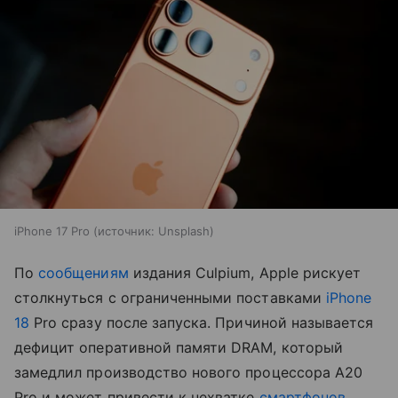
iPhone 17 Pro
источник:
Unsplash
По
сообщениям
издания Culpium, Apple рискует
столкнуться с ограниченными поставками
iPhone
18
Pro сразу после запуска. Причиной называется
дефицит оперативной памяти DRAM, который
замедлил производство нового процессора A20
Pro и может привести к нехватке
смартфонов