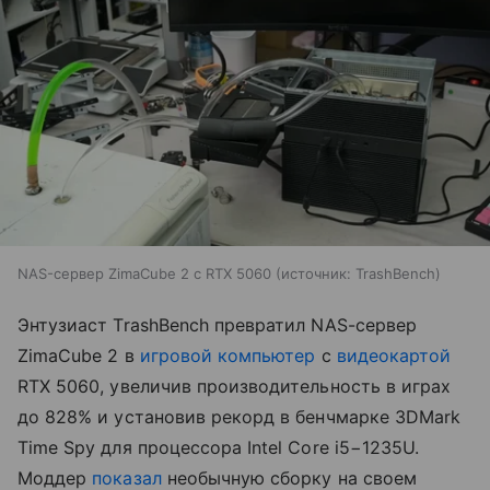
NAS-сервер ZimaCube 2 с RTX 5060
источник:
TrashBench
Энтузиаст TrashBench превратил NAS-сервер
ZimaCube 2 в
игровой компьютер
с
видеокартой
RTX 5060, увеличив производительность в играх
до 828% и установив рекорд в бенчмарке 3DMark
Time Spy для процессора Intel Core i5−1235U.
Моддер
показал
необычную сборку на своем