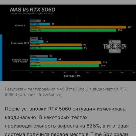
Результаты тестирования NAS ZimaCube 2 с видеокартой RTX
5060
источник:
TrashBench
После установки RTX 5060 ситуация изменилась
кардинально. В некоторых тестах
производительность выросла на 828%, а итоговая
система получила первое место в Time Spy среди