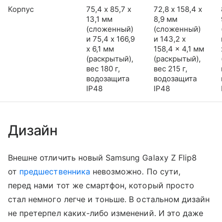
Корпус
75,4 х 85,7 х
72,8 х 158,4 х
13,1 мм
8,9 мм
(сложенный)
(сложенный)
и 75,4 x 166,9
и 143,2 x
x 6,1 мм
158,4 x 4,1 мм
(раскрытый),
(раскрытый),
вес 180 г,
вес 215 г,
водозащита
водозащита
IP48
IP48
Дизайн
Внешне отличить новый Samsung Galaxy Z Flip8
от
предшественника
невозможно. По сути,
перед нами тот же смартфон, который просто
стал немного легче и тоньше. В остальном дизайн
не претерпел каких-либо изменений. И это даже