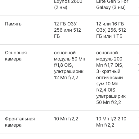
Exynos 2600
Elite Gen 5 For
(2 нм)
Galaxy (3 нм)
Память
12 ГБ ОЗУ,
12 или 16 ГБ
256 или 512
ОЗУ, 256, 512
ГБ
ГБ или 1 ТБ
Основная
основной
основной
камера
модуль 50 Мп
модуль 200
f/1,8 OIS,
Мп f/1,7 OIS,
ультраширик
3-кратный
12 Мп f/2,2
оптический
зум 10 Мп
f/2,4 OIS,
ультраширик
50 Мп f/2,2
Фронтальная
10 Мп f/2,2
10 Мп f/2,2,10
камера
Мп f/2,2