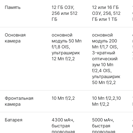
Память
12 ГБ ОЗУ,
12 или 16 ГБ
256 или 512
ОЗУ, 256, 512
ГБ
ГБ или 1 ТБ
Основная
основной
основной
камера
модуль 50 Мп
модуль 200
f/1,8 OIS,
Мп f/1,7 OIS,
ультраширик
3-кратный
12 Мп f/2,2
оптический
зум 10 Мп
f/2,4 OIS,
ультраширик
50 Мп f/2,2
Фронтальная
10 Мп f/2,2
10 Мп f/2,2,10
камера
Мп f/2,2
Батарея
4300 мАч,
5000 мАч,
быстрая
быстрая
проводная
проводная