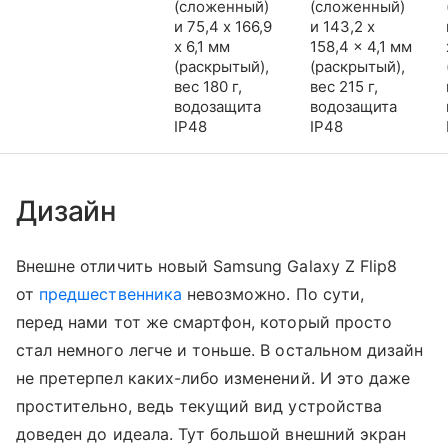
(сложенный)
(сложенный)
и 75,4 x 166,9
и 143,2 x
x 6,1 мм
158,4 x 4,1 мм
(раскрытый),
(раскрытый),
вес 180 г,
вес 215 г,
водозащита
водозащита
IP48
IP48
Дизайн
Внешне отличить новый Samsung Galaxy Z Flip8
от
предшественника
невозможно. По сути,
перед нами тот же смартфон, который просто
стал немного легче и тоньше. В остальном дизайн
не претерпел каких-либо изменений. И это даже
простительно, ведь текущий вид устройства
доведен до идеала. Тут большой внешний экран