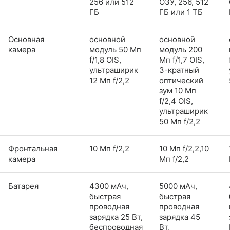
256 или 512
ОЗУ, 256, 512
ГБ
ГБ или 1 ТБ
Основная
основной
основной
камера
модуль 50 Мп
модуль 200
f/1,8 OIS,
Мп f/1,7 OIS,
ультраширик
3-кратный
12 Мп f/2,2
оптический
зум 10 Мп
f/2,4 OIS,
ультраширик
50 Мп f/2,2
Фронтальная
10 Мп f/2,2
10 Мп f/2,2,10
камера
Мп f/2,2
Батарея
4300 мАч,
5000 мАч,
быстрая
быстрая
проводная
проводная
зарядка 25 Вт,
зарядка 45
беспроводная
Вт,