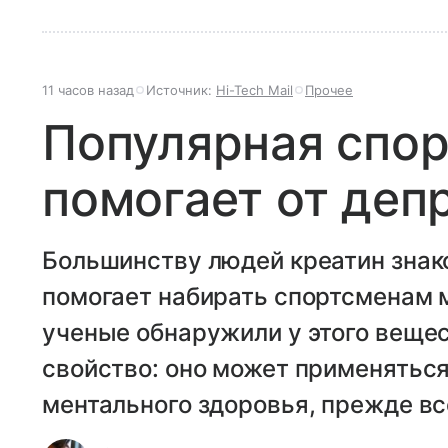
11 часов назад
Источник:
Hi-Tech Mail
Прочее
Популярная спор
помогает от деп
Большинству людей креатин знако
помогает набирать спортсменам
ученые обнаружили у этого веще
свойство: оно может применятьс
ментального здоровья, прежде вс