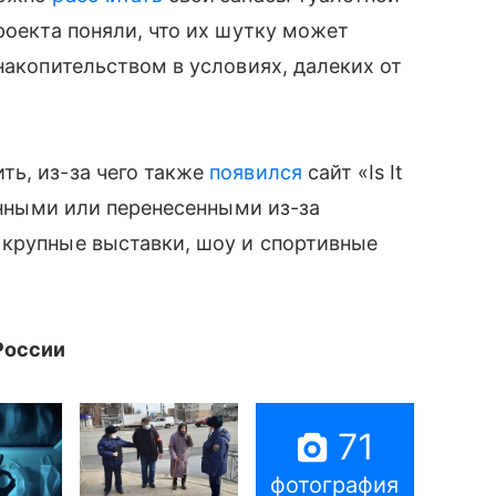
роекта поняли, что их шутку может
накопительством в условиях, далеких от
ть, из-за чего также
появился
сайт «Is It
ненными или перенесенными из-за
 крупные выставки, шоу и спортивные
России
71
фотография