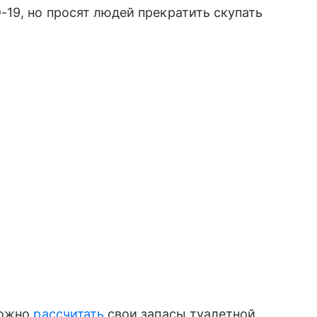
19, но просят людей прекратить скупать
можно
рассчитать
свои запасы туалетной