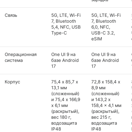
Связь
5G, LTE, Wi-Fi
5G, LTE, Wi-Fi
7, Bluetooth
7, Bluetooth
5,4, NFC, USB
6,0, NFC,
Type-C
USB-C 3.2,
eSIM
Операционная
One UI 9 на
One UI 9 на
система
базе Android
базе Android
17
17
Корпус
75,4 х 85,7 х
72,8 х 158,4 х
13,1 мм
8,9 мм
(сложенный)
(сложенный)
и 75,4 x 166,9
и 143,2 x
x 6,1 мм
158,4 x 4,1 мм
(раскрытый),
(раскрытый),
вес 180 г,
вес 215 г,
водозащита
водозащита
IP48
IP48