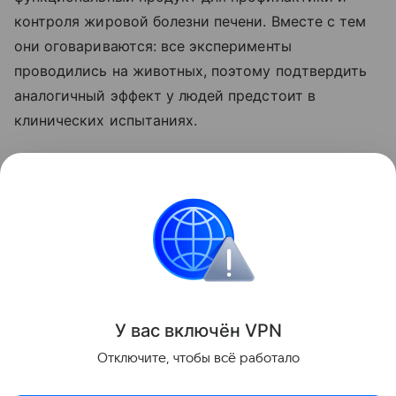
контроля жировой болезни печени. Вместе с тем
они оговариваются: все эксперименты
проводились на животных, поэтому подтвердить
аналогичный эффект у людей предстоит в
клинических испытаниях.
Ранее мы рассказывали о том, что
привычная
ягода оказалась способна снижать проявления
жировой болезни печени
.
Красота и здоровье
Поделиться
У вас включ
ён
V
P
N
Отключите, чтобы всё работало