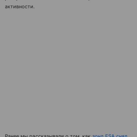
активности.
Ранее мы рассказывали о том, как
зонд ESA снял