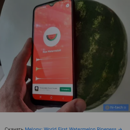
Скачать
Melony: World First Watermelon Ripeness
→