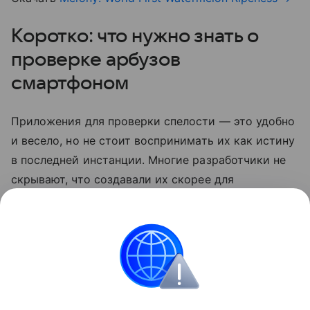
Коротко: что нужно знать о
проверке арбузов
смартфоном
Приложения для проверки спелости — это удобно
и весело, но не стоит воспринимать их как истину
в последней инстанции. Многие разработчики не
скрывают, что создавали их скорее для
развлечения. Так что по-прежнему лучший способ
выбрать сладкий арбуз — довериться своим
ощущениям.
смартфоны
Лайфхаки