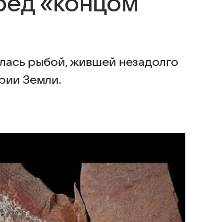
ред «концом
залась рыбой, жившей незадолго
рии Земли.