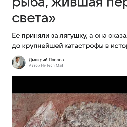
рыба, жившая пе
света»
Ее приняли за лягушку, а она ока
до крупнейшей катастрофы в исто
Дмитрий Павлов
Автор Hi-Tech Mail