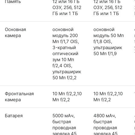
Память
12 или 16 ГБ
12 или 16 ГБ
ОЗУ, 256, 512
ОЗУ, 256, 512
ГБ или 1 ТБ
ГБ или 1 ТБ
Основная
основной
основной
камера
модуль 200
модуль 50 Мп
Мп f/1,7 OIS,
f/1,8 OIS,
3-кратный
ультраширик
оптический
50 Мп f/1,9
зум 10 Мп
f/2,4 OIS,
ультраширик
50 Мп f/2,2
Фронтальная
10 Мп f/2,2,10
10 Мп f/2,2,10
камера
Мп f/2,2
Мп f/2,2
Батарея
5000 мАч,
4800 мАч,
быстрая
быстрая
проводная
проводная
зарядка 45
зарядка 45