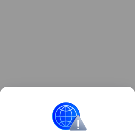
Ранее мы рассказывали о том, как
мошенники
распространяли вредоносное ПО под видом
открыток к 8 Марта
через мессенджеры.
Мошенничество