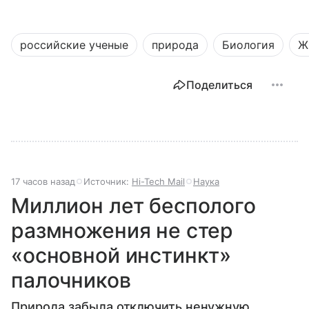
российские ученые
природа
Биология
Ж
Поделиться
17 часов назад
Источник:
Hi-Tech Mail
Наука
Миллион лет бесполого
размножения не стер
«основной инстинкт»
палочников
Природа забыла отключить ненужную