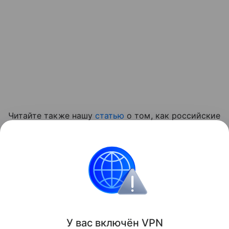
Читайте также нашу
статью
о том, как российские
ученые создали медицинский ИИ-навигатор для
иностранных пациентов.
приложение
Поделиться
У вас включ
ён
V
P
N