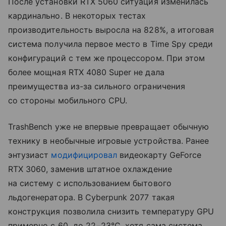
После установки RTX 5060 ситуация изменилась
кардинально. В некоторых тестах
производительность выросла на 828%, а итоговая
система получила первое место в Time Spy среди
конфигураций с тем же процессором. При этом
более мощная RTX 4080 Super не дала
преимущества из-за сильного ограничения
со стороны мобильного CPU.
TrashBench уже не впервые превращает обычную
технику в необычные игровые устройства. Ранее
энтузиаст
модифицировал
видеокарту GeForce
RTX 3060, заменив штатное охлаждение
на систему с использованием бытового
льдогенератора. В Cyberpunk 2077 такая
конструкция позволила снизить температуру GPU
примерно с 60 до 22−23°C, хотя сама система