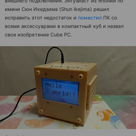
внешнего подключения. Энтузиаст из Японии по
имени Сюн Икедзима (Shun Ikejima) решил
исправить этот недостаток и
поместил
ПК со
всеми аксессуарами в компактный куб и назвал
свое изобретение Cube PC.