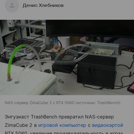
Денис Хлебников
NAS-сервер ZimaCube 2 с RTX 5060
источник:
TrashBench
Энтузиаст TrashBench превратил NAS-сервер
ZimaCube 2 в
игровой компьютер
с
видеокартой
RTX 5060, увеличив производительность в играх