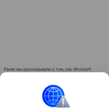
Ранее мы рассказывали о том, как Microsoft
обновляла требования к объему оперативной
памяти
для компьютеров с Windows, повышая
минимальную планку до 16 ГБ.
Windows
Microsoft