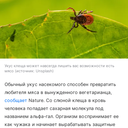
Укус клеща может навсегда лишить вас возможности есть
мясо
источник:
Unsplash
Обычный укус насекомого способен превратить
любителя мяса в вынужденного вегетарианца,
сообщает
Nature. Со слюной клеща в кровь
человека попадает сахарная молекула под
названием альфа-гал. Организм воспринимает ее
как чужака и начинает вырабатывать защитные